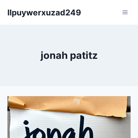
Skip
llpuywerxuzad249
to
content
jonah patitz