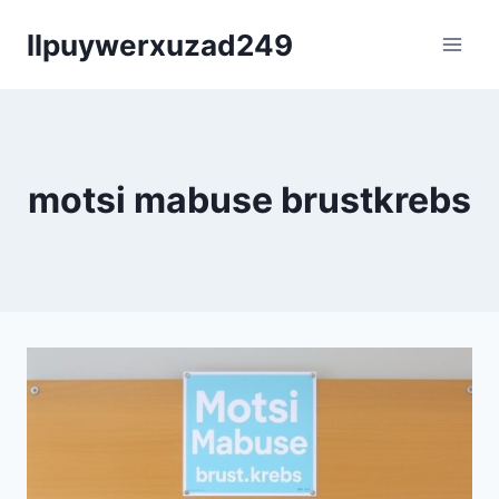
Skip
llpuywerxuzad249
to
content
motsi mabuse brustkrebs