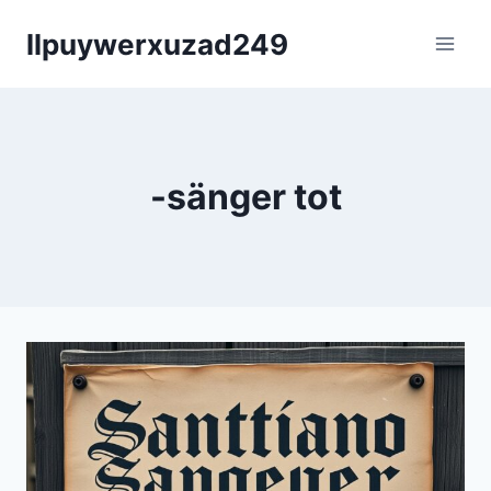
Skip
llpuywerxuzad249
to
content
-sänger tot