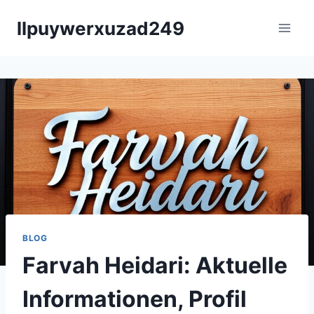
Skip
llpuywerxuzad249
to
content
BLOG
Farvah Heidari: Aktuelle
Informationen, Profil