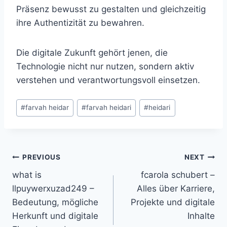
Präsenz bewusst zu gestalten und gleichzeitig
ihre Authentizität zu bewahren.
Die digitale Zukunft gehört jenen, die
Technologie nicht nur nutzen, sondern aktiv
verstehen und verantwortungsvoll einsetzen.
Post
#
farvah heidar
#
farvah heidari
#
heidari
Tags:
Post
PREVIOUS
NEXT
what is
fcarola schubert –
navigation
llpuywerxuzad249 –
Alles über Karriere,
Bedeutung, mögliche
Projekte und digitale
Herkunft und digitale
Inhalte