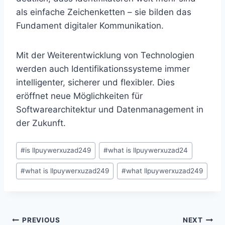
als einfache Zeichenketten – sie bilden das
Fundament digitaler Kommunikation.
Mit der Weiterentwicklung von Technologien
werden auch Identifikationssysteme immer
intelligenter, sicherer und flexibler. Dies
eröffnet neue Möglichkeiten für
Softwarearchitektur und Datenmanagement in
der Zukunft.
Post
#
is llpuywerxuzad249
#
what is llpuywerxuzad24
Tags:
#
what is llpuywerxuzad249
#
what llpuywerxuzad249
Post
PREVIOUS
NEXT