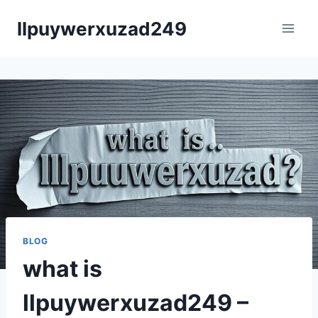
Skip
llpuywerxuzad249
to
content
BLOG
what is
llpuywerxuzad249 –